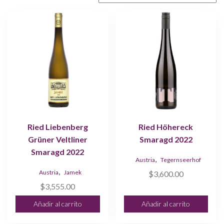
productos
low
excepcionales!
to
high
Ried Liebenberg
Ried Höhereck
Grüner Veltliner
Smaragd 2022
Smaragd 2022
,
Austria
Tegernseerhof
,
Austria
Jamek
$
3,600.00
$
3,555.00
Añadir al carrito
Añadir al carrito