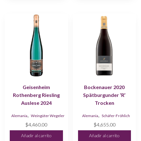
Geisenheim
Bockenauer 2020
Rothenberg Riesling
Spätburgunder ‘R’
Auslese 2024
Trocken
,
,
Alemania
Weingüter Wegeler
Alemania
Schäfer-Fröhlich
$
4,460.00
$
4,655.00
Añadir al carrito
Añadir al carrito