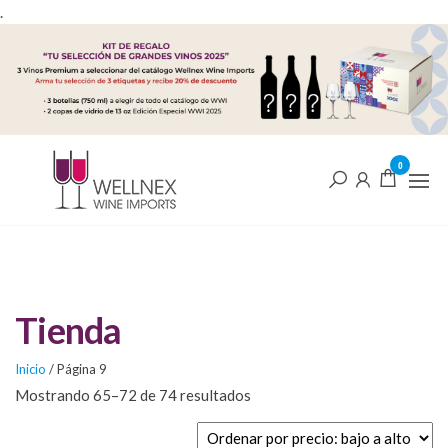
Saltar
.
al
contenido
Wellnex
Descubre la
0
mejor
Wine
selección de
Imports
Vinos en
Wellnex Wine
Shop
Imports.
Encuentra la
mejor calidad y
Tienda
variedad para
tus
celebraciones.
Inicio
/ Página 9
¡Haz que cada
Sorted
Mostrando 65–72 de 74 resultados
ocasión sea
by
especial con
price:
nuestros