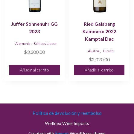
Juffer Sonnenuhr GG
Ried Gaisberg
2023
Kammern 2022
Kamptal Dac
,
Alemania
Schloss Lieser
,
Austria
Hirsch
$
3,300.00
$
2,020.00
Añadir al carrito
Añadir al carrito
Política de devolución y reembolso
Wellnex Wine Imports
Created with
Enwoo
WordPress theme