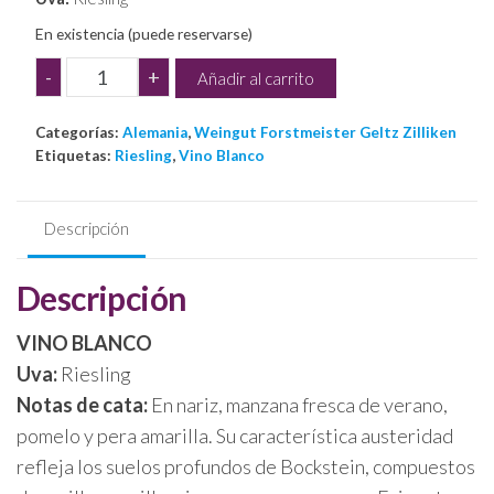
En existencia (puede reservarse)
Bockstein
-
+
Añadir al carrito
Riesling
GG
Categorías:
Alemania
,
Weingut Forstmeister Geltz Zilliken
2022
Etiquetas:
Riesling
,
Vino Blanco
cantidad
Descripción
Descripción
VINO BLANCO
Uva:
Riesling
Notas de cata:
En nariz, manzana fresca de verano,
pomelo y pera amarilla. Su característica austeridad
refleja los suelos profundos de Bockstein, compuestos