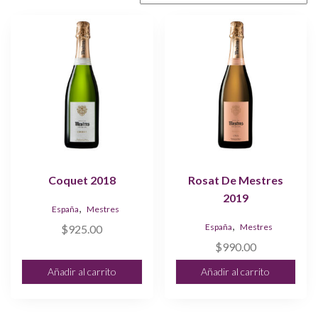
productos
low
excepcionales!
to
high
Coquet 2018
Rosat De Mestres
2019
,
España
Mestres
,
España
Mestres
$
925.00
$
990.00
Añadir al carrito
Añadir al carrito