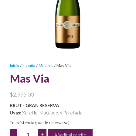
productos
excepcionales!
Inicio
/
España
/
Mestres
/ Mas Via
Mas Via
$
2,975.00
BRUT · GRAN RESERVA
Uvas:
Xarel·lo, Macabeo, y Parellada
En existencia (puede reservarse)
Mas
-
+
Añadir al carrito