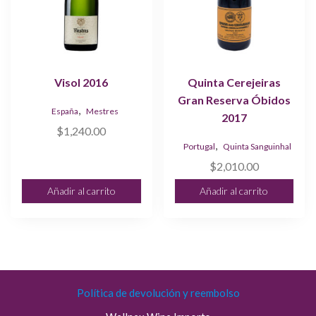
Visol 2016
Quinta Cerejeiras
Gran Reserva Óbidos
,
España
Mestres
2017
$
1,240.00
,
Portugal
Quinta Sanguinhal
$
2,010.00
Añadir al carrito
Añadir al carrito
Política de devolución y reembolso