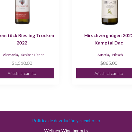
enstück Riesling Trocken
Hirschvergnügen 202
2022
Kamptal Dac
,
,
Alemania
Schloss Lieser
Austria
Hirsch
$
1,510.00
$
865.00
Añadir al carrito
Añadir al carrito
Política de devolución y reembolso
Wellnex Wine Imports