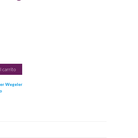
l carrito
er Wegeler
o