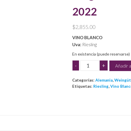
2022
$
2,855.00
VINO BLANCO
Uva:
Riesling
En existencia (puede reservarse)
Wegeler
-
+
Añadir a
Riesling
Doctor
Categorías:
Alemania
,
Weingüt
Kabinett
Etiquetas:
Riesling
,
Vino Blanc
2022
cantidad