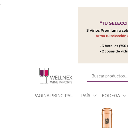
Saltar
.
al
contenido
Wellnex
Descubre la
mejor
Wine
selección de
Imports
Vinos en
Wellnex Wine
PAGINA PRINCIPAL
PAÍS
BODEGA
Shop
Imports.
Encuentra la
mejor calidad y
variedad para
tus