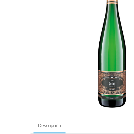
celebraciones.
¡Haz que cada
ocasión sea
especial con
nuestros
productos
excepcionales!
Descripción